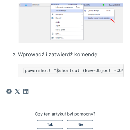
Wprowadź i zatwierdź komendę:
powershell "$shortcut=(New-Object -COMOb
Czy ten artykuł był pomocny?
Tak
Nie