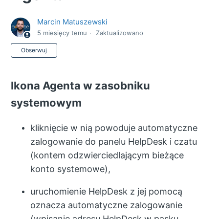
Marcin Matuszewski
5 miesięcy temu
Zaktualizowano
Jeszcze nikt nie obserwuje
Obserwuj
Ikona Agenta w zasobniku
systemowym
kliknięcie w nią powoduje automatyczne
zalogowanie do panelu HelpDesk i czatu
(kontem odzwierciedlającym bieżące
konto systemowe),
uruchomienie HelpDesk z jej pomocą
oznacza automatyczne zalogowanie
(wpisanie adresu HelpDesk w pasku