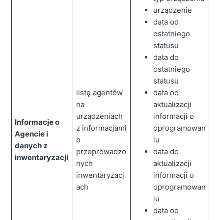
urządzenie
data od
ostatniego
statusu
data do
ostatniego
statusu
listę agentów
data od
na
aktualizacji
urządzeniach
informacji o
Informacje o
z informacjami
oprogramowan
Agencie i
o
iu
danych z
przeprowadzo
data do
inwentaryzacji
nych
aktualizacji
inwentaryzacj
informacji o
ach
oprogramowan
iu
data od