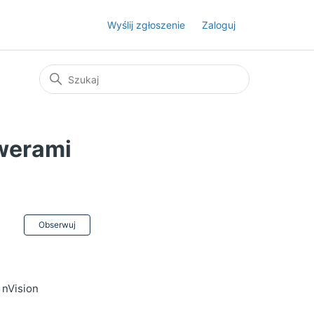
Wyślij zgłoszenie
Zaloguj
rwerami
Jeszcze nikt nie obserwuje
Obserwuj
 nVision