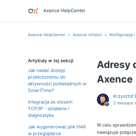
Axence HelpCenter
Axence HelpCenter
Axence nVision
Konfiguracja i
Artykuły w tej sekcji
Adresy 
Jak nadać dostęp
Axence
przełożonemu do
aktywności podwładnych w
SmartTime?
Krzysztof 
Integracja ze stosem
2 miesiące 
TCP/IP - działanie i
diagnostyka
W celu sprawdzeni
Jak wygenerować plik HAR
nawiązuje połącze
w przeglądarce