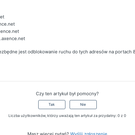
et
nce.net
xence.net
.axence.net
ezbędne jest odblokowanie ruchu do tych adresów na portach 8
Czy ten artykuł był pomocny?
Tak
Nie
Liczba użytkowników, którzy uważają ten artykuł za przydatny: 0 z 0
Masz więcej pytań?
Wyślij zgłoszenie