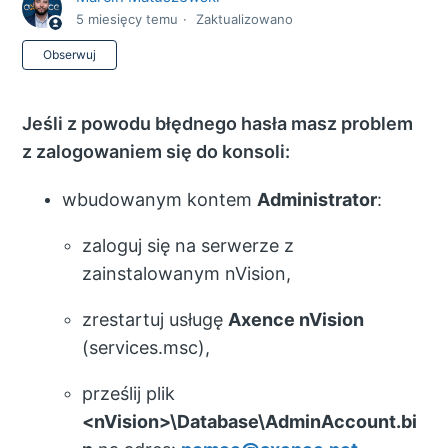
5 miesięcy temu
Zaktualizowano
Jeszcze nikt nie obserwuje
Obserwuj
Jeśli z powodu błędnego hasła masz problem
z zalogowaniem się do konsoli:
wbudowanym kontem
Administrator
:
zaloguj się na serwerze z
zainstalowanym nVision,
zrestartuj usługę
Axence nVision
(services.msc),
prześlij plik
<nVision>\Database\AdminAccount.bi